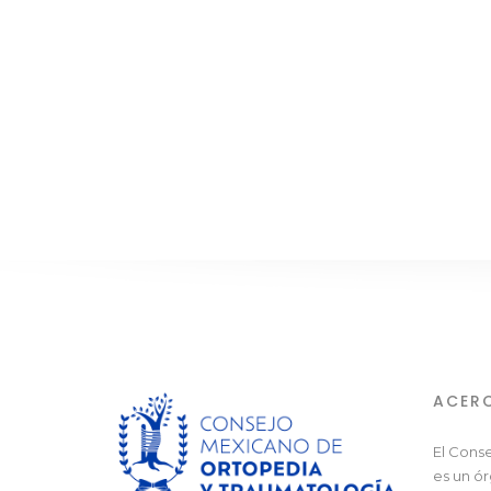
ACER
El Cons
es un ó