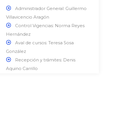
Administrador General: Guillermo
Villavicencio Aragón
Control Vigencias: Norma Reyes
Hernández
Aval de cursos: Teresa Sosa
González
Recepción y trámites: Denis
Aquino Carrillo
Exámenes, eventos y página web:
Diana Jiménez
Envíos: Zait Montañez Hernández
Trámites de Vigencia: Carlos
López Reyes